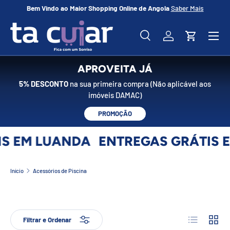
Bem Vindo ao Maior Shopping Online de Angola
Saber Mais
No
IR PARA O CONTEÚDO
Menu
Pesquisar
Iniciar sessão
Carrinho
Pesquisar
Pesquisar
APROVEITA JÁ
5% DESCONTO
na sua primeira compra (Não aplicável aos
imóveis DAMAC)
PROMOÇÃO
IS EM LUANDA
ENTREGAS GRÁTIS 
Início
Acessórios de Piscina
Lista
Grelha
Filtrar e Ordenar