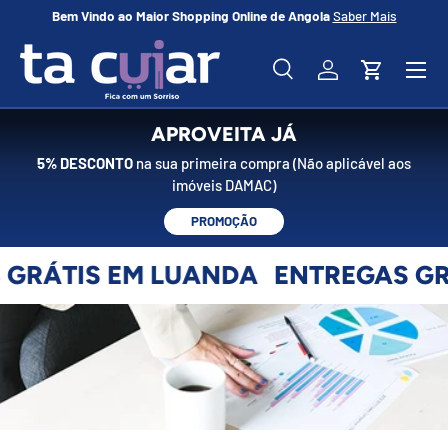
 Shopping Online de Angola
Saber Mais
Nosso Endereço:
Condomínio H
IR PARA O CONTEÚDO
Menu
Pesquisar
Iniciar sessão
Carrinho
Pesquisar
Pesquisar
APROVEITA JÁ
5% DESCONTO
na sua primeira compra (Não aplicável aos
imóveis DAMAC)
PROMOÇÃO
 EM LUANDA
ENTREGAS GRÁTIS EM