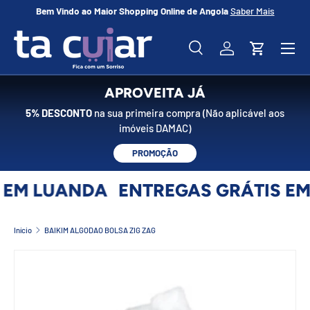
Bem Vindo ao Maior Shopping Online de Angola
Saber Mais
No
IR PARA O CONTEÚDO
Menu
Pesquisar
Iniciar sessão
Carrinho
Pesquisar
Pesquisar
APROVEITA JÁ
5% DESCONTO
na sua primeira compra (Não aplicável aos
imóveis DAMAC)
PROMOÇÃO
 EM LUANDA
ENTREGAS GRÁTIS EM
Início
BAIKIM ALGODAO BOLSA ZIG ZAG