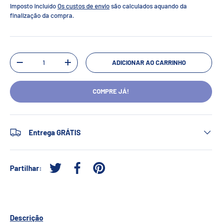
Imposto incluído
Os custos de envio
são calculados aquando da
finalização da compra.
Qtd.
ADICIONAR AO CARRINHO
-
+
COMPRE JÁ!
Entrega GRÁTIS
Partilhar:
Tweetar no Twitter
Partilhar no Facebook
Afixar no Pinterest
Descrição