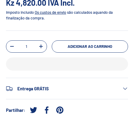
Kz 4,820.00
IVA Incl.
Imposto incluído
Os custos de envio
são calculados aquando da
finalização da compra.
Qtd.
ADICIONAR AO CARRINHO
-
+
Entrega GRÁTIS
Partilhar:
Tweetar no Twitter
Partilhar no Facebook
Afixar no Pinterest