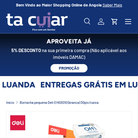
Bem Vindo ao Maior Shopping Online de Angola
Saber Mais
No
IR PARA O CONTEÚDO
Menu
Pesquisar
Iniciar sessão
Carrinho
Pesquisar
Pesquisar
APROVEITA JÁ
5% DESCONTO
na sua primeira compra (Não aplicável aos
imóveis DAMAC)
PROMOÇÃO
 LUANDA
ENTREGAS GRÁTIS EM L
Início
Borracha pequena Deli EH03010 (branca) 30pic/caixa