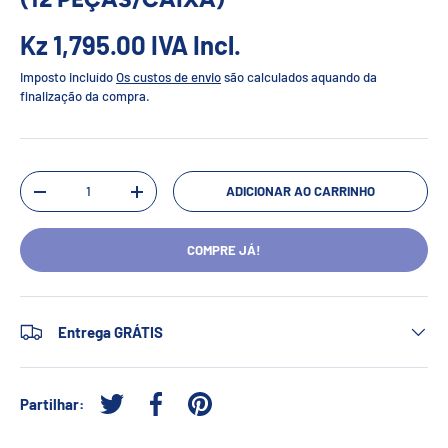
Kz 1,795.00
IVA Incl.
Imposto incluído
Os custos de envio
são calculados aquando da
finalização da compra.
Qtd.
ADICIONAR AO CARRINHO
-
+
COMPRE JÁ!
Entrega GRÁTIS
Partilhar:
Tweetar no Twitter
Partilhar no Facebook
Afixar no Pinterest