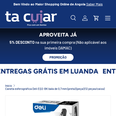
Bem Vindo ao Maior Shopping Online de Angola
Saber Mais
No
IR PARA O CONTEÚDO
Menu
Pesquisar
Iniciar sessão
Carrinho
Pesquisar
Pesquisar
APROVEITA JÁ
5% DESCONTO
na sua primeira compra (Não aplicável aos
imóveis DAMAC)
PROMOÇÃO
NTREGAS GRÁTIS EM LUANDA
ENT
Início
Caneta esferográfica Deli EQ2-BK bala de 0,7 mm (preta) (peça) (12 peças/caixa)