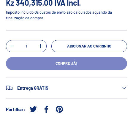
Kz 340,315.00
IVA Incl.
Imposto incluído
Os custos de envio
são calculados aquando da
finalização da compra.
Qtd.
ADICIONAR AO CARRINHO
-
+
COMPRE JÁ!
Entrega GRÁTIS
Partilhar:
Tweetar no Twitter
Partilhar no Facebook
Afixar no Pinterest