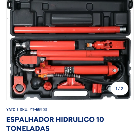
de
1
/
2
YATO
|
SKU:
YT-55503
ESPALHADOR HIDRULICO 10
TONELADAS