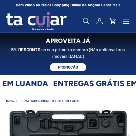
Bem Vindo ao Maior Shopping Online de Angola
Saber Mais
No
IR PARA O CONTEÚDO
Menu
Pesquisar
Iniciar sessão
Carrinho
Pesquisar
Pesquisar
APROVEITA JÁ
5% DESCONTO
na sua primeira compra (Não aplicável aos
imóveis DAMAC)
PROMOÇÃO
 EM LUANDA
ENTREGAS GRÁTIS EM
Início
ESPALHADOR HIDRULICO 10 TONELADAS