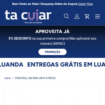
Bem Vindo ao Maior Shopping Online de Angola
Saber Mais
No
IR PARA O CONTEÚDO
Menu
Pesquisar
Iniciar sessão
Carrinho
Pesquisar
Pesquisar
APROVEITA JÁ
5% DESCONTO
na sua primeira compra (Não aplicável aos
imóveis DAMAC)
PROMOÇÃO
LUANDA
ENTREGAS GRÁTIS EM LU
Início
FENO ROLL ON 50ML ANTI-STRESS