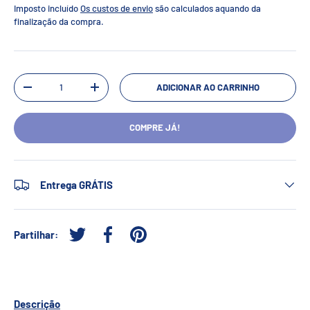
Imposto incluído
Os custos de envio
são calculados aquando da
finalização da compra.
Qtd.
ADICIONAR AO CARRINHO
-
+
COMPRE JÁ!
Entrega GRÁTIS
Partilhar:
Tweetar no Twitter
Partilhar no Facebook
Afixar no Pinterest
Descrição