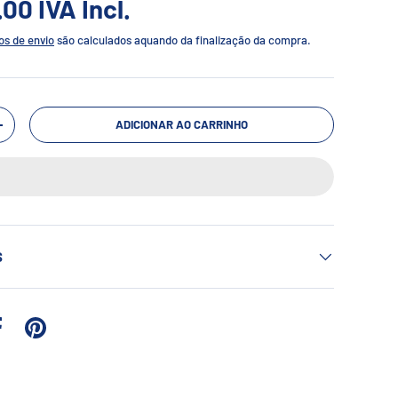
5.00
IVA Incl.
os de envio
são calculados aquando da finalização da compra.
ADICIONAR AO CARRINHO
+
S
 no Twitter
Partilhar no Facebook
Afixar no Pinterest