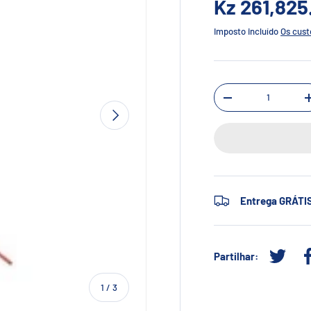
Kz 261,82
Imposto incluído
Os cust
Qtd.
-
SEGUINTE
Entrega GRÁTI
Partilhar:
Tweetar
de
1
/
3