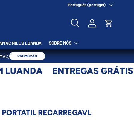
Nosso Endereço:
Idioma
Português (portugal)
Condomínio Horizonte
Pesquisar
Iniciar sessão
Carrinho
SOBRE NÓS
AMAC HILLS LUANDA
AMAC)
PROMOÇÃO
 LUANDA
ENTREGAS GRÁTIS 
PORTATIL RECARREGAVL