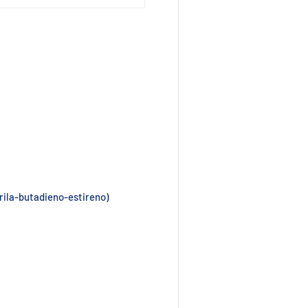
ia
vista de galeria
rila-butadieno-estireno)