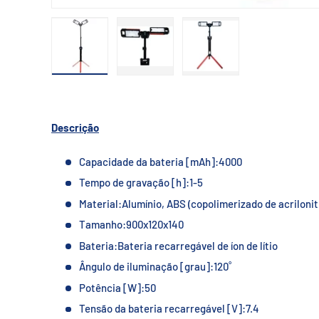
Carregar a imagem 1 na vista de galeria
Carregar a imagem 2 na vista de galer
Carregar a imagem 3 na 
Descrição
Capacidade da bateria [mAh]:
4000
Tempo de gravação [h]:
1-5
Material:
Alumínio, ABS (copolimerizado de acrilonit
Tamanho:
900x120x140
Bateria:
Bateria recarregável de íon de lítio
Ângulo de iluminação [grau]:
120˚
Potência [W]:
50
Tensão da bateria recarregável [V]:
7.4