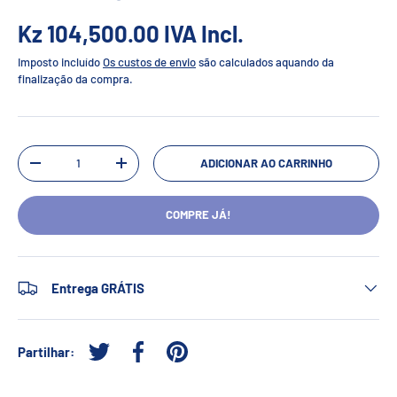
Kz 104,500.00
IVA Incl.
Imposto incluído
Os custos de envio
são calculados aquando da
finalização da compra.
Qtd.
ADICIONAR AO CARRINHO
-
+
COMPRE JÁ!
Entrega GRÁTIS
Partilhar:
Tweetar no Twitter
Partilhar no Facebook
Afixar no Pinterest