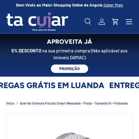
Bem Vindo ao Maior Shopping Online de Angola
Saber Mais
No
IR PARA O CONTEÚDO
Menu
Pesquisar
Iniciar sessão
Carrinho
Pesquisar
Pesquisar
APROVEITA JÁ
5% DESCONTO
na sua primeira compra (Não aplicável aos
imóveis DAMAC)
PROMOÇÃO
EGAS GRÁTIS EM LUANDA
ENTREG
Início
Anel de Senhora Porodo Smart Wearable - Prata – Tamanho 8 – Prateado