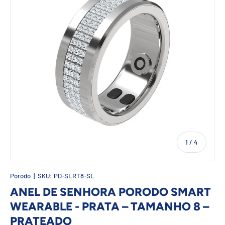
de
1
/
4
Porodo
|
SKU:
PD-SLRT8-SL
ANEL DE SENHORA PORODO SMART
WEARABLE - PRATA – TAMANHO 8 –
PRATEADO