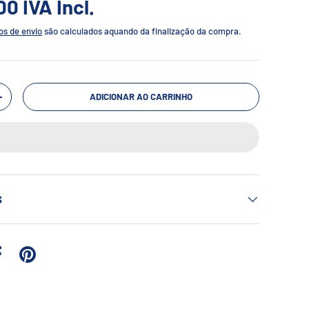
.00
IVA Incl.
os de envio
são calculados aquando da finalização da compra.
ADICIONAR AO CARRINHO
+
S
 no Twitter
Partilhar no Facebook
Afixar no Pinterest