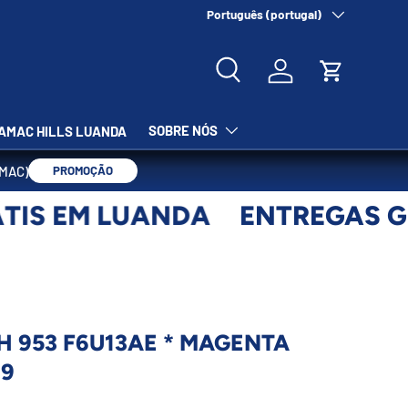
Nosso Endereço:
Idioma
Português (portugal)
Condomínio Horizonte
Pesquisar
Iniciar sessão
Carrinho
SOBRE NÓS
AMAC HILLS LUANDA
AMAC)
PROMOÇÃO
IS EM LUANDA
ENTREGAS GR
H 953 F6U13AE * MAGENTA
19