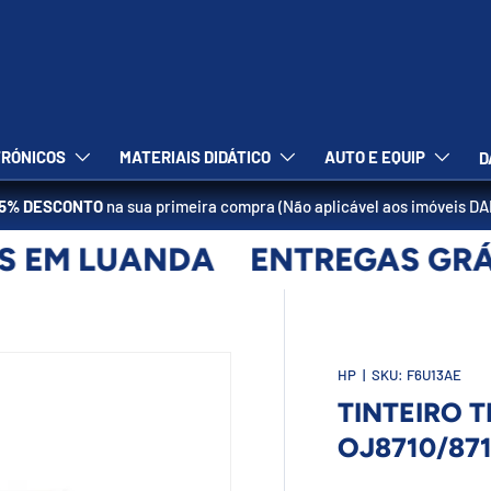
RÓNICOS
MATERIAIS DIDÁTICO
AUTO E EQUIP
D
5% DESCONTO
na sua primeira compra (Não aplicável aos imóveis D
 EM LUANDA
ENTREGAS GRÁT
HP
|
SKU:
F6U13AE
TINTEIRO T
OJ8710/87