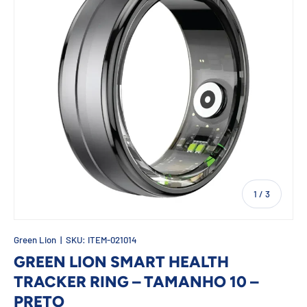
de
1
/
3
Green Lion
|
SKU:
ITEM-021014
GREEN LION SMART HEALTH
TRACKER RING – TAMANHO 10 –
PRETO