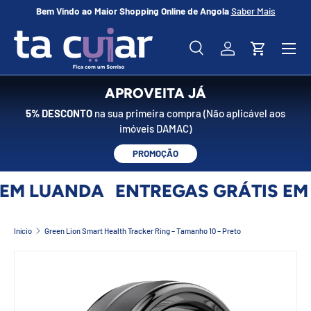
Bem Vindo ao Maior Shopping Online de Angola
Saber Mais
No
IR PARA O CONTEÚDO
Menu
Pesquisar
Iniciar sessão
Carrinho
Pesquisar
Pesquisar
APROVEITA JÁ
5% DESCONTO
na sua primeira compra (Não aplicável aos
imóveis DAMAC)
PROMOÇÃO
EM LUANDA
ENTREGAS GRÁTIS EM
Início
Green Lion Smart Health Tracker Ring – Tamanho 10 – Preto